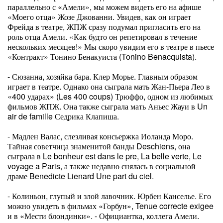
параллельно с «Амели», мы можем видеть его на афише
«Моего отца» Жозе Джованни. Увидев, как он играет
Фрейда в театре, ЖПЖ сразу подумал пригласить его на
роль отца Амели. «Как будто он репетировал в течение
нескольких месяцев!» Мы скоро увидим его в театре в пьесе
«Контракт» Тонино Бенакуиста (Tonino Benacquista).
- Сюзанна, хозяйка бара. Клер Морье. Главным образом
играет в театре. Однако она сыграла мать Жан-Пьера Лео в
«400 ударах» (Les 400 coups) Трюффо, одном из любимых
фильмов ЖПЖ. Она также сыграла мать Аньес Жауи в Un
air de famille Седрика Клапиша.
- Мадлен Валас, слезливая консьержка Иоланда Моро.
Тайная советчица знаменитой банды Deschiens, она
сыграла в Le bonheur est dans le pre, La belle verte, Le
voyage a Paris, а также недавно снялась в социальной
драме Benedicte Lienard Une part du ciel.
- Колиньон, глупый и злой лавочник. Юрбен Канселье. Его
можно увидеть в фильмах «Горбун», Tenue correcte exigee
и в «Мести блондинки». - Официантка, коллега Амели.