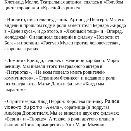
Клотильд Молле. Театральная актриса, снялась в «Голубом
цвете городов» и «Красной скрипке».
- Иполито, писатель-неудачник. Артюс де Пенгерн. Мы его
видели в прошлом году в роли заместителя Бернара Жиродо
в «Деле вкуса», и до этого, в «Любимой теще» и «Вперед,
молодежь!» Он написал сценарий к фильму «Новости от
Бога» и поставил «Грегуар Мулен против человечества»,
скоро на экранах.
- Доминик Бретодо, человек с железной коробкой. Морис
Бенишу. Мы видели этого театрального актера в
«Патриотах», «Не всем повезло иметь родителей-
коммунистов», «Странном Феликсе» и недавно в роли
психиатра, отца Матье Деми в фильме «Когда мы
вырастем».
- Стриптизерка. Клод Перрон. Королева пип-шоу Palace
video-roi du porno «Амели», соратница (и подруга)
Альбера Дюпонтиеля. Мы ее видели в двух его фильмах:
«Берни» и «Творце». А также, в роли другого плана в
фильме «После примирения» Анн-Мари Мьевиль.