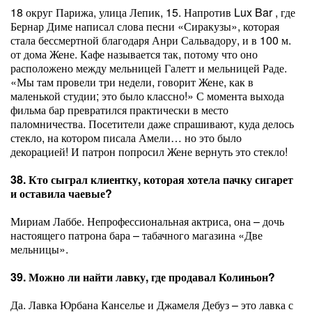
18 округ Парижа, улица Лепик, 15. Напротив Lux Bar , где
Бернар Диме написал слова песни «Сиракузы», которая
стала бессмертной благодаря Анри Сальвадору, и в 100 м.
от дома Жене. Кафе называется так, потому что оно
расположено между мельницей Галетт и мельницей Раде.
«Мы там провели три недели, говорит Жене, как в
маленькой студии; это было классно!» С момента выхода
фильма бар превратился практически в место
паломничества. Посетители даже спрашивают, куда делось
стекло, на котором писала Амели… но это было
декорацией! И патрон попросил Жене вернуть это стекло!
38. Кто сыграл клиентку, которая хотела пачку сигарет
и оставила чаевые?
Мириам Лаббе. Непрофессиональная актриса, она – дочь
настоящего патрона бара – табачного магазина «Две
мельницы».
39. Можно ли найти лавку, где продавал Колиньон?
Да. Лавка Юрбана Канселье и Джамеля Дебуз – это лавка с