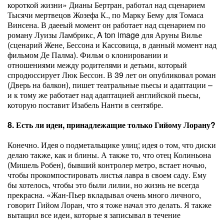
короткой жизни» Дианы Бертран, работал над сценарием
Тысячи мертвецов Жозефа К., по Марку Бему для Томаса
Винсена. В даееый момент он работает над сценарием по
роману Луизы Ламбрикс, A ton image для Аруны Вилье
(сценарий Жене, Бессона и Кассовица, в данный момент над
фильмом Де Палма). Фильм о клонировании и
отношениями между родителями и детьми, который
спродюссирует Люк Бессон. В 39 лет он опубликовал роман
(Дверь на балкон), пишет театральные пьесы и адаптации –
и к тому же работает над адаптацией английской пьесы,
которую поставит Изабель Нанти в сентябре.
8. Есть ли идеи, принадлежащие только Гийому Лорану?
Конечно. Идея о подметальщике улиц; идея о том, что диски
делаю также, как и блины. А также то, что отец Колиньона
(Мишель Робен), бывший контролер метро, встает ночью,
чтобы прокомпостировать листья лавра в своем саду. Ему
бы хотелось, чтобы это были лилии, но жизнь не всегда
прекрасна. «Жан-Пьер вкладывал очень много личного,
говорит Гийом Лоран, что я тоже начал это делать. Я также
вытащил все идеи, которые я записывал в течение