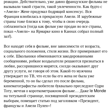
реакции. Действительно, уже давно французские фильмы не
вызывали такой страсти, такой увлеченности. Как будто с
«Амели» Жене придумал бодрящий консенсус. Вся
Франция влюбилась в прекрасную Амели. И зарубежные
страны тоже близки к тому, чтобы в свою очередь
соблазниться (тогда как фильм уже продан во все страны,
показ «Амели» на Ярмарке кино в Каннах собрал полный
зал!).
Все находят себя в фильме, вне зависимости от возраста,
социального положения, стиля жизни. Все примеривают его
к себе. Школьники обмениваются закодированными
сообщениями, робкие воздыхатели решаются признаться в
любви, рассорившиеся мирятся, соседи оказывают друг
другу услуги, не говоря об этом. Какой-то мужчина
утверждает по ТВ, что если бы его жена не была уже
беременной, то он бы сделал это после фильма,
кинематографисты-любители буквально преследуют Одри
Тоту, мечтая о короткометражном фильме… Даже le Monde
на титульной странице, посвященной президентским
выборам, помещает статью под заголовком «Президент,
французы и Амели Пулен»!