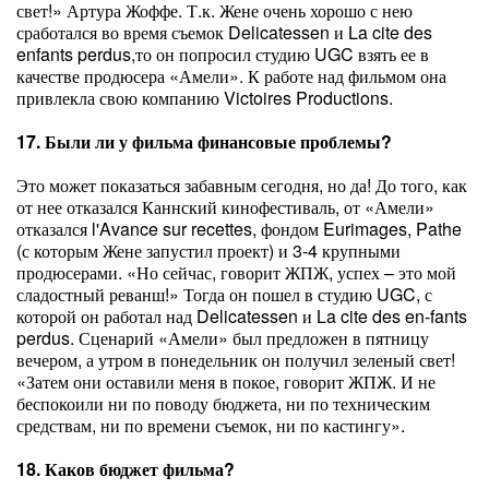
свет!» Артура Жоффе. Т.к. Жене очень хорошо с нею
сработался во время съемок Delicatessen и La cite des
enfants perdus,то он попросил студию UGC взять ее в
качестве продюсера «Амели». К работе над фильмом она
привлекла свою компанию Victoires Productions.
17. Были ли у фильма финансовые проблемы?
Это может показаться забавным сегодня, но да! До того, как
от нее отказался Каннский кинофестиваль, от «Амели»
отказался l'Avance sur recettes, фондом Eurimages, Pathe
(с которым Жене запустил проект) и 3-4 крупными
продюсерами. «Но сейчас, говорит ЖПЖ, успех – это мой
сладостный реванш!» Тогда он пошел в студию UGC, с
которой он работал над Delicatessen и La cite des en-fants
perdus. Сценарий «Амели» был предложен в пятницу
вечером, а утром в понедельник он получил зеленый свет!
«Затем они оставили меня в покое, говорит ЖПЖ. И не
беспокоили ни по поводу бюджета, ни по техническим
средствам, ни по времени съемок, ни по кастингу».
18. Каков бюджет фильма?