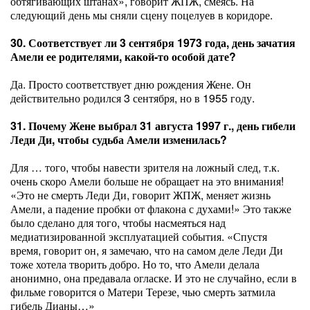
обтягивающих штанах», говорит ЖПЖ, смеясь. На
следующий день мы сняли сцену поцелуев в коридоре.
30. Соответствует ли 3 сентября 1973 года, день зачатия
Амели ее родителями, какой-то особой дате?
Да. Просто соответствует дню рождения Жене. Он
действительно родился 3 сентября, но в 1955 году.
31. Почему Жене выбрал 31 августа 1997 г., день гибели
Леди Ди, чтобы судьба Амели изменилась?
Для … того, чтобы навести зрителя на ложный след, т.к.
очень скоро Амели больше не обращает на это внимания!
«Это не смерть Леди Ди, говорит ЖПЖ, меняет жизнь
Амели, а падение пробки от флакона с духами!» Это также
было сделано для того, чтобы насмеяться над
медиатизированной эксплуатацией события. «Спустя
время, говорит он, я замечаю, что на самом деле Леди Ди
тоже хотела творить добро. Но то, что Амели делала
анонимно, она предавала огласке. И это не случайно, если в
фильме говорится о Матери Терезе, чью смерть затмила
гибель Дианы…»