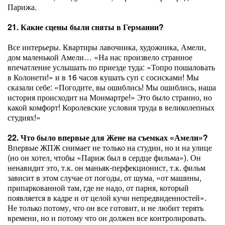
Парижа.
21. Какие сцены были сняты в Германии?
Все интерьеры. Квартиры лавочника, художника, Амели,
дом маленькой Амели… «На нас произвело странное
впечатление услышать по приезде туда: «Топро пошаловать
в Колонети!» и в 16 часов кушать суп с сосисками! Мы
сказали себе: «Погодите, вы ошиблись! Мы ошиблись, наша
история происходит на Монмартре!» Это было странно, но
какой комфорт! Королевские условия труда в великолепных
студиях!»
22. Что было впервые для Жене на съемках «Амели»?
Впервые ЖПЖ снимает не только на студии, но и на улице
(но он хотел, чтобы «Париж был в сердце фильма»). Он
ненавидит это, т.к. он маньяк-перфекционист, т.к. фильм
зависит в этом случае от погоды, от шума, «от машины,
припаркованной там, где не надо, от парня, который
появляется в кадре и от целой кучи непредвиденностей».
Не только потому, что он все готовит, и не любит терять
времени, но и потому что он должен все контролировать.