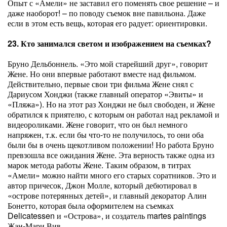
Опыт с «Амели» не заставил его поменять свое решение – и
даже наоборот! – по поводу съемок вне павильона. Даже
если в этом есть вещь, которая его радует: ориентировки.
23. Кто занимался светом и изображением на съемках?
Бруно Дельбоннель. «Это мой старейший друг», говорит
Жене. Но они впервые работают вместе над фильмом.
Действительно, первые свои три фильма Жене снял с
Дариусом Хонджи (также главный оператор «Эвиты» и
«Пляжа»). Но на этот раз Хонджи не был свободен, и Жене
обратился к приятелю, с которым он работал над рекламой и
видеороликами. Жене говорит, что он был немного
напряжен, т.к. если бы что-то не получилось, то они оба
были бы в очень щекотливом положении! Но работа Бруно
превзошла все ожидания Жене. Эта верность также одна из
марок метода работы Жене. Таким образом, в титрах
«Амели» можно найти много его старых соратников. Это и
автор причесок, Джон Молле, который дебютировал в
«острове потерянных детей», и главный декоратор Алин
Бонетто, которая была оформителем на съемках
Delicatessen и «Острова», и создатель martes paintings
Жан-Мари Вив.