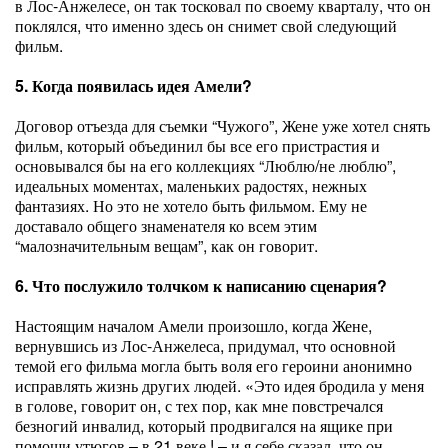
в Лос-Анжелесе, он так тосковал по своему кварталу, что он
поклялся, что именно здесь он снимет свой следующий
фильм.
5. Когда появилась идея Амели?
Договор отъезда для съемки “Чужого”, Жене уже хотел снять
фильм, который объединил бы все его пристрастия и
основывался бы на его коллекциях “Люблю/не люблю”,
идеальных моментах, маленьких радостях, нежных
фантазиях. Но это не хотело быть фильмом. Ему не
доставало общего знаменателя ко всем этим
“малозначительным вещам”, как он говорит.
6. Что послужило толчком к написанию сценария?
Настоящим началом Амели произошло, когда Жене,
вернувшись из Лос-Анжелеса, придумал, что основной
темой его фильма могла быть воля его героини анонимно
исправлять жизнь других людей. «Это идея бродила у меня
в голове, говорит он, с тех пор, как мне повстречался
безногий инвалид, который продвигался на ящике при
помощи утюгов – в 21 веке ! – и я себе сказал, что он,