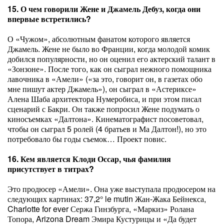
15. О чем говорили Жене и Джамель Дебуз, когда они
впервые встретились?
О «Чужом», абсолютным фанатом которого является
Джамель. Жене не было во Франции, когда молодой комик
добился популярности, но он оценил его актерский талант в
«Зонзоне». После того, как он сыграл нежного помощника
лавочника в «Амели» («за это, говорит он, в газетах обо
мне пишут актер Джамель»), он сыграл в «Астериксе»
Алена Шаба архитектора Нумеробиса, и при этом писал
сценарий с Бакри. Он также попросил Жене подумать о
киносъемках «Далтона». Кинематографист посоветовал,
чтобы он сыграл 5 ролей (4 братьев и Ма Далтон!), но это
потребовало бы годы съемок… Проект повис.
16. Кем является Клоди Оссар, чья фамилия
присутствует в титрах?
Это продюсер «Амели». Она уже выступала продюсером на
следующих картинах: 37,2° le mutin Жан-Жака Бейнекса,
Charlotte for ever Сержа Гинзбурга, «Маркиз» Ролана
Топора, Arizona Dream Эмира Кустурицы и «Да будет