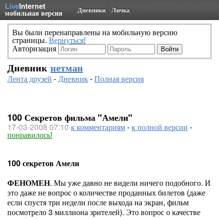
Live
Internet
Дневники
Личка
мобильная версия
Вы были перенаправлены на мобильную версию
страницы.
Вернуться!
Авторизация
Дневник
нетман
Лента друзей
-
Дневник
-
Полная версия
100 Секретов фильма "Амели"
17-03-2008 07:10
к комментариям
-
к полной версии
-
понравилось!
100 секретов Амели
ФЕНОМЕН
. Мы уже давно не видели ничего подобного. И
это даже не вопрос о количестве проданных билетов (даже
если спустя три недели после выхода на экран, фильм
посмотрело 3 миллиона зрителей). Это вопрос о качестве