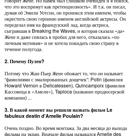
говорит Жене. Но намек был слишком очевиден и я боялся,
что это воспримут как претенциозность». И т.к. он писал,
думая об Эмили Уотсон, он проникся этим именем, чтобы
окрестить свою героиню именем английской актрисы. Он
переделал имя на французский лад, когда актриса,
сыгравшая в Breaking the Waves, и которая сказала «да»
Жене и даже снялась в пробах для него, отказалась «по
личным мотивам» и не хотела покидать свою страну в
течение полугода.
2. Почему Пулен?
Потому что Жан-Пьер Жене обожает то, что он называет
“фамилиями с эмалированных дощечек”: Potin (фамилия
Howard Vernon в Delicatessen), Quincampoix (фамилия
Кассовица в «Амели»), Tapioca (название продюсерской
компании) ...
3. В какой момент вы решили назвать фильм Le
fabuleux destin d'Amelie Poulain?
Очень поздно. Во время монтажа. За два месяца до выхода
фильма на экран. Вначале фильм назывался Amelie des