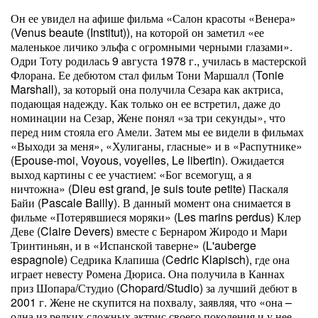
Он ее увидел на афише фильма «Салон красоты «Венера»
(Venus beaute (Institut)), на которой он заметил «ее
маленькое личико эльфа с огромными черными глазами».
Одри Тоту родилась 9 августа 1978 г., училась в мастерской
Флорана. Ее дебютом стал фильм Тони Маршалл (Tonie
Marshall), за который она получила Сезара как актриса,
подающая надежду. Как только он ее встретил, даже до
номинации на Сезар, Жене понял «за три секунды», что
перед ним стояла его Амели. Затем мы ее видели в фильмах
«Выходи за меня», «Хулиганы, гласные» и в «Распутнике»
(Epouse-moi, Voyous, voyelles, Le libertin). Ожидается
выход картины с ее участием: «Бог всемогущ, а я
ничтожна» (Dieu est grand, je suis toute petite) Паскаля
Байи (Pascale Bailly). В данный момент она снимается в
фильме «Потерявшиеся моряки» (Les marins perdus) Клер
Деве (Claire Devers) вместе с Бернаром Жиродо и Мари
Тринтиньян, и в «Испанской таверне» (L'auberge
espagnole) Седрика Клапиша (Cedric Klapisch), где она
играет невесту Ромена Дюриса. Она получила в Каннах
приз Шопара/Студио (Chopard/Studio) за лучший дебют в
2001 г. Жене не скупится на похвалу, заявляя, что «она –
одна из редких сложных актрис своего поколения и у нее