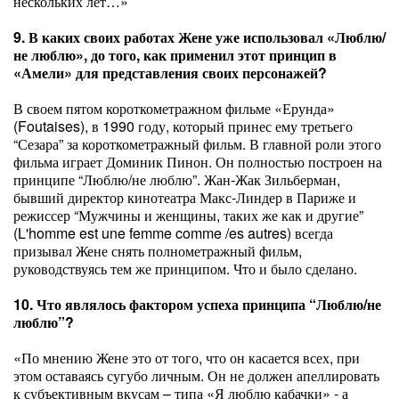
нескольких лет…»
9. В каких своих работах Жене уже использовал «Люблю/
не люблю», до того, как применил этот принцип в
«Амели» для представления своих персонажей?
В своем пятом короткометражном фильме «Ерунда»
(Foutaises), в 1990 году, который принес ему третьего
“Сезара” за короткометражный фильм. В главной роли этого
фильма играет Доминик Пинон. Он полностью построен на
принципе “Люблю/не люблю”. Жан-Жак Зильберман,
бывший директор кинотеатра Макс-Линдер в Париже и
режиссер “Мужчины и женщины, таких же как и другие”
(L'homme est une femme comme /es autres) всегда
призывал Жене снять полнометражный фильм,
руководствуясь тем же принципом. Что и было сделано.
10. Что являлось фактором успеха принципа “Люблю/не
люблю”?
«По мнению Жене это от того, что он касается всех, при
этом оставаясь сугубо личным. Он не должен апеллировать
к субъективным вкусам – типа «Я люблю кабачки» - а