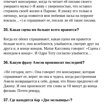
отвечает консьержке, когда та читает ей письмо своего
умершего мужа («Я живу с уверенностью, что оставил
стержень своей жизни в Париже. Я увижу его только в
пятницу, когда появится моя любимая ласка на перроне
вокзала…») и спрашивает ее, писали ли ей такие письма.
35. Какая сцена им больше всего нравится?
Когда их обоих спрашивают, какая сцена им нравится
больше всего, они колеблются, улыбаются, смотрят друг на
друга и, в конце концов, Матье Кассовиц говорит: «Сцена с
мопедом в конце». И Одри Тоту согласно улыбается…
36. Какую фразу Амели произносит последней?
«Не сегодня, нет». Она говорит это консьержке, которая
спрашивает ее, верит ли она в чудеса, когда расстроенная
Амели возвращается к себе, думая, что Нино предпочел ей
Джину. И она произносит эти слова за 10 минут до конца
фильма. Почти рекорд.
37. Где находится бар «Две мельницы»?