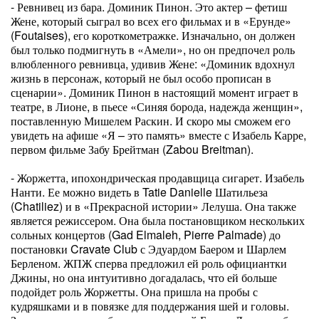
- Ревнивец из бара. Доминик Пинон. Это актер – фетиш
Жене, который сыграл во всех его фильмах и в «Ерунде»
(Foutaises), его короткометражке. Изначально, он должен
был только подмигнуть в «Амели», но он предпочел роль
влюбленного ревнивца, удивив Жене: «Доминик вдохнул
жизнь в персонаж, который не был особо прописан в
сценарии». Доминик Пинон в настоящий момент играет в
театре, в Лионе, в пьесе «Синяя борода, надежда женщин»,
поставленную Мишелем Раскин. И скоро мы сможем его
увидеть на афише «Я – это память» вместе с Изабель Карре,
первом фильме Забу Брейтман (Zabou Breitman).
- Жоржетта, ипохондрическая продавщица сигарет. Изабель
Нанти. Ее можно видеть в Tatie Danielle Шатильеза
(Chatiliez) и в «Прекрасной истории» Лелуша. Она также
является режиссером. Она была постановщиком нескольких
сольных концертов (Gad Elmaleh, Pierre Palmade) до
постановки Cravate Club с Эдуардом Баером и Шарлем
Берленом. ЖПЖ сперва предложил ей роль официантки
Джины, но она интуитивно догадалась, что ей больше
подойдет роль Жоржетты. Она пришла на пробы с
кудряшками и в повязке для поддержания шей и головы.