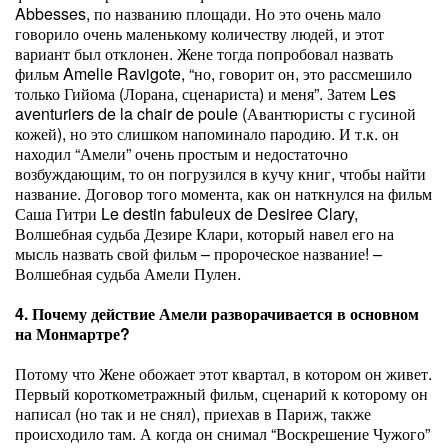
Abbesses, по названию площади. Но это очень мало
говорило очень маленькому количеству людей, и этот
вариант был отклонен. Жене тогда попробовал назвать
фильм Amelie Ravigote, “но, говорит он, это рассмешило
только Гийома (Лорана, сценариста) и меня”. Затем Les
aventuriers de la chair de poule (Авантюристы с гусиной
кожей), но это слишком напоминало пародию. И т.к. он
находил “Амели” очень простым и недостаточно
возбуждающим, то он погрузился в кучу книг, чтобы найти
название. Договор того момента, как он наткнулся на фильм
Саша Гитри Le destin fabuleux de Desiree Clary,
Волшебная судьба Дезире Клари, который навел его на
мысль назвать свой фильм – пророческое название! –
Волшебная судьба Амели Пулен.
4. Почему действие Амели разворачивается в основном
на Монмартре?
Потому что Жене обожает этот квартал, в котором он живет.
Первый короткометражный фильм, сценарий к которому он
написал (но так и не снял), приехав в Париж, также
происходило там. А когда он снимал “Воскрешение Чужого”