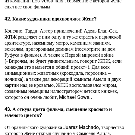
из компании Les Versaillais , совместно с которой Жене
снял все свои фильмы.
42. Какие художники вдохновляют Жене?
Конечно, Тарди. Автор приключений Адель Блан-Сек.
ЖПЖ разделяет с ним одну и ту же страсть к парижской
архитектуре, наземному метро, каменным зданиям,
вокзалам, пригородным домикам (посмотрите на дом
Руфуса в фильме). А также к Первой мировой войне
(«Впрочем, не будет удивительным, говорит ЖПЖ, если
однажды это выльется в общий проект»). Для всех
анимационных животных (крокодила, поросенка –
ночника), а также для декораций комнаты Амели и двух
картин над ее кроватью, ЖПЖ воспользовался миром,
созданным немецким иллюстратором детских книжек,
которого он очень любит, Michael Sowa .
43. А откуда цвета фильма, смешение красного и
зеленого цветов?
От бразильского художника Juarez Machado, творчество
которого Жене открыл случайно у Самюэля Адида,