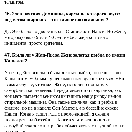
талантом.
46. Злоключения Доминика, карманы которого рвутся
под весом шариков – это личное воспоминание?
Да. Это было во дворе школы Станислас в Нанси. Но Жене,
которому было 9 или 10 лет, не был жертвой этого
инцидента, просто зрителем.
47. Была ли у Жан-Пьера Жене золотая рыбка по имени
Кашалот?
У него действительно была золотая рыбка, но ее не звали
Кашалотом. «Однако, у нее было тоже дурацкое имя». «Во
всяком случае, уточняет Жене, история о попытках
самоубийства реальная. Передо мной стоит картинка, как
моя мать пытается веником вытащить нашу рыбку из-под
стиральной машины. Она также кончила, как и рыбка в
фильме, но не в канале Сен-Мартен, а в бассейне сквера
Нанси. Когда я ездил туда с промо-акцией, я сходил
посмотреть на бассейн … Кажется, что эти попытки
самоубийства золотых рыбок объясняются с научной точки
зрения…»