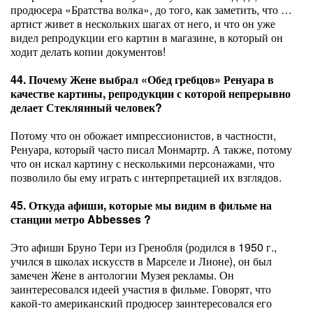
продюсера «Братства волка», до того, как заметить, что …
артист живет в нескольких шагах от него, и что он уже
видел репродукции его картин в магазине, в который он
ходит делать копии документов!
44. Почему Жене выбрал «Обед гребцов» Ренуара в
качестве картины, репродукции с которой непрерывно
делает Стеклянный человек?
Потому что он обожает импрессионистов, в частности,
Ренуара, который часто писал Монмартр. А также, потому
что он искал картину с несколькими персонажами, что
позволило бы ему играть с интерпретацией их взглядов.
45. Откуда афиши, которые мы видим в фильме на
станции метро Abbesses ?
Это афиши Бруно Тери из Гренобля (родился в 1950 г.,
учился в школах искусств в Марселе и Лионе), он был
замечен Жене в антологии Музея рекламы. Он
заинтересовался идеей участия в фильме. Говорят, что
какой-то американский продюсер заинтересовался его