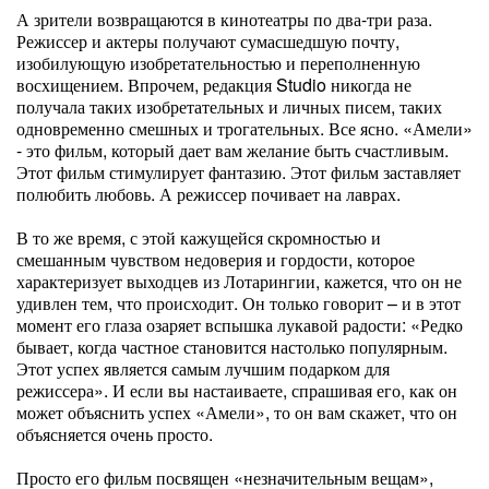
А зрители возвращаются в кинотеатры по два-три раза.
Режиссер и актеры получают сумасшедшую почту,
изобилующую изобретательностью и переполненную
восхищением. Впрочем, редакция Studio никогда не
получала таких изобретательных и личных писем, таких
одновременно смешных и трогательных. Все ясно. «Амели»
- это фильм, который дает вам желание быть счастливым.
Этот фильм стимулирует фантазию. Этот фильм заставляет
полюбить любовь. А режиссер почивает на лаврах.
В то же время, с этой кажущейся скромностью и
смешанным чувством недоверия и гордости, которое
характеризует выходцев из Лотарингии, кажется, что он не
удивлен тем, что происходит. Он только говорит – и в этот
момент его глаза озаряет вспышка лукавой радости: «Редко
бывает, когда частное становится настолько популярным.
Этот успех является самым лучшим подарком для
режиссера». И если вы настаиваете, спрашивая его, как он
может объяснить успех «Амели», то он вам скажет, что он
объясняется очень просто.
Просто его фильм посвящен «незначительным вещам»,