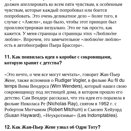
должен апеллировать ко всем пяти чувствам, к особенным
чувствам, которые каждый попробовал или боится
попробовать. Это очень деликатное дело – более того, в
случае с «Амели», надо было, чтобы этот принцип был
проиллюстрирован визуально. Это не так просто, как
кажется. У меня страницы и страницы этих «Люблю/не
люблю». Впрочем, это замечательное «люблю/не люблю»
есть в автобиографии Пьера Брассера».
11. Как появилась идея о коробке с сокровищами,
которую хранят с детства?
«Это нечто, о чем все могут мечтать», говорит Жан-Пьер
Жене, также вспомнив о Rudiger Vogler, в фильме Au fil du
temps Вима Вендерса (Wim Wenders), который нашел свою
сокровищницу под лестницей дома, в котором прошло его
детство. Сам Вендерс рассказал, что эта идея его поразила в
фильме Николаса Ре (Nicholas Ray), снятом в 1952 г. с
Робертом Митчамом (Robert Mitchum) и Сьюзен Хейуорд
(Susan Hayward), «Неукротимые» (Les Indomptables).
12. Как Жан-Пьер Жене узнал об Одри Тоту?