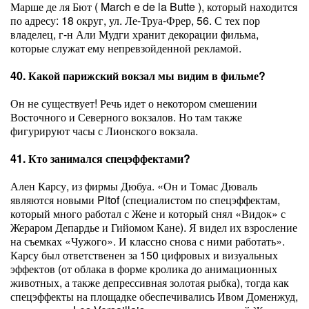
Марше де ля Бют ( March e de la Butte ), который находится
по адресу: 18 округ, ул. Ле-Труа-Фрер, 56. С тех пор
владелец, г-н Али Мудги хранит декорации фильма,
которые служат ему непревзойденной рекламой.
40. Какой парижский вокзал мы видим в фильме?
Он не существует! Речь идет о некотором смешении
Восточного и Северного вокзалов. Но там также
фигурируют часы с Лионского вокзала.
41. Кто занимался спецэффектами?
Ален Карсу, из фирмы Дюбуа. «Он и Томас Дюваль
являются новыми Pitof (специалистом по спецэффектам,
который много работал с Жене и который снял «Видок» с
Жераром Депардье и Гийомом Кане). Я видел их взросление
на съемках «Чужого». И классно снова с ними работать».
Карсу был ответственен за 150 цифровых и визуальных
эффектов (от облака в форме кролика до анимационных
животных, а также депрессивная золотая рыбка), тогда как
спецэффекты на площадке обеспечивались Ивом Доменжуд,