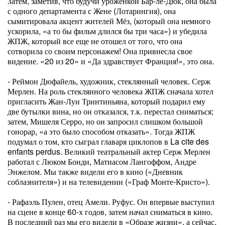
Затем, заметив, что будучи уроженкой Бар-ле-Дюк, она была
с одного департамента с Жене (Лотарингия), она
сымитировала акцент жителей Мёз, (который она немного
ускорила, «а то бы фильм длился бы три часа») и убедила
ЖПЖ, который все еще не отошел от того, что она
сотворила со своим персонажем! Она привнесла свое
видение. «20 из 20» и «Да здравствует Франция!», это она.
- Реймон Дюфайель, художник, стеклянный человек. Серж
Мерлен. На роль стеклянного человека ЖПЖ сначала хотел
пригласить Жан-Луи Тринтиньяна, который подарил ему
две бутылки вина, но он отказался, т.к. перестал сниматься;
затем, Мишеля Серро, но он запросил слишком большой
гонорар, «а это было способом отказать». Тогда ЖПЖ
подумал о том, кто сыграл главаря циклопов в La cite des
enfants perdus. Великий театральный актер Серж Мерлен
работал с Люком Бонди, Матиасом Лангоффом, Андре
Энжелом. Мы также видели его в кино («Дневник
соблазнителя») и на телевидении («Граф Монте-Кристо»).
- Рафаэль Пулен, отец Амели. Руфус. Он впервые выступил
на сцене в конце 60-х годов, затем начал сниматься в кино.
В последний раз мы его видели в «Образе жизни», а сейчас,