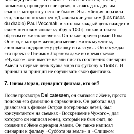
возможно, проводил свое время, пытаясь дать другим
счастье, которого у него не было». Эта амбиция поразила
его, когда он посмотрел «Дьявольские уловки» (Les ruses
du diable) Paul Vecchiali, в котором каждый день находит в
своем почтовом ящике купбру в 100 франков и таким
образом ее жизнь меняется. Он также прочел роман Пола
Остера, в котором женщина меняет жизнь мужчины,
анонимно подарив ему рубашку и галстук… Он обсуждал
это проект с Гийомом Лораном даже во время съемок
«Чужого», они вместе начали писать собственно сценарий
Амели в первый день Кубка мира по футболу в 1998 г. И
приняли за принцип не обуздывать свою фантазию.
7. Гийом Лоран, сценарист фильма, кто он?
После просмотра Delicatessen, он связался с Жене, просто
поискав его фамилию в справочнике. Он работал над
диалогами в фильме Остров потерянных детей, был
консультантом на съемках «Воскрешение Чужого», для
которого он написал конец, который не был снят, до
создания с Жене сценария Амели. Он также написал
сценарии к фильму «Суббота на земле» и «Слишком