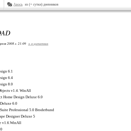
Авось
из (+ сутки) дневников
OAD
реля 2008 г. 21:09
+ в цитатник
sign 6.1
sign 6.4
sign 8.0
bjects v1.4. WinAll
ct Home Design Deluxe 6.0
Deluxe 6.0
uite Professional 5.0 Broderbund
pe Designer Deluxe 5
e v1.6.WinAll
.0