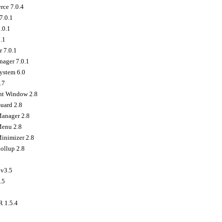
rce 7.0.4
7.0.1
.0.1
.1
r 7.0.1
nager 7.0.1
ystem 6.0
.7
nt Window 2.8
uard 2.8
anager 2.8
enu 2.8
inimizer 2.8
ollup 2.8
v3.5
.5
 1.5.4