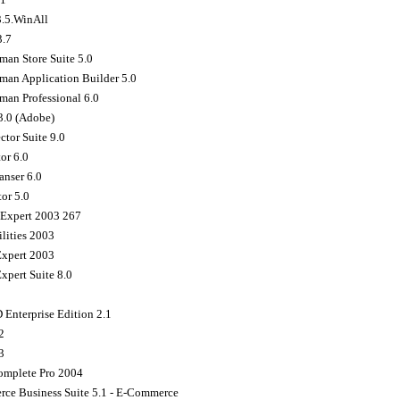
.5.WinAll
3.7
an Store Suite 5.0
an Application Builder 5.0
an Professional 6.0
3.0 (Adobe)
ctor Suite 9.0
or 6.0
anser 6.0
or 5.0
n Expert 2003 267
lities 2003
Expert 2003
xpert Suite 8.0
 Enterprise Edition 2.1
2
3
Complete Pro 2004
ce Business Suite 5.1 - E-Commerce