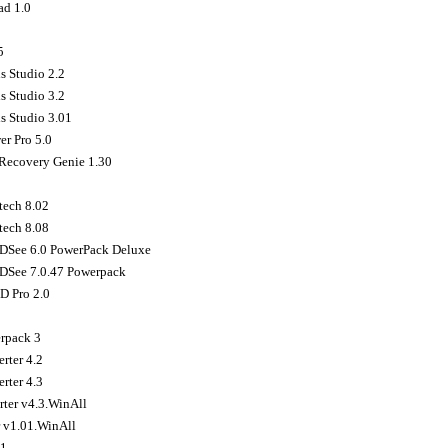
d 1.0
5
s Studio 2.2
s Studio 3.2
s Studio 3.01
er Pro 5.0
Recovery Genie 1.30
tech 8.02
tech 8.08
See 6.0 PowerPack Deluxe
See 7.0.47 Powerpack
D Pro 2.0
rpack 3
ter 4.2
ter 4.3
ter v4.3.WinAll
 v1.01.WinAll
51