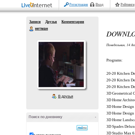
Регистрация
Вход
Рейтинги
Записи
Друзья
Комментарии
нетман
DOWNL
Понедельник, 14 Ап
Programs:
20-20 Kitchen De
20-20 Kitchen De
20-20 Kitchen De
3D Geometrical O
В друзья
3D Home Archite
3D Home Design 
3D Home Design S
Поиск по дневнику
-
3D Home Landsca
3D Spades Delux
3D Studio Max 6