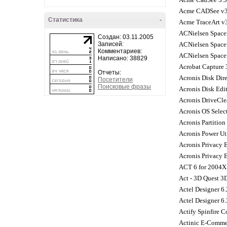
Acme CADSee v3
Статистика
-
Acme TraceArt v
ACNielsen Spacem
Создан: 03.11.2005
Записей:
ACNielsen Spacem
Комментариев:
ACNielsen Spacem
Написано: 38829
Acrobat Capture 
Отчеты:
Acronis Disk Dire
Посетители
Поисковые фразы
Acronis Disk Edit
Acronis DriveCle
Acronis OS Select
Acronis Partitio
Acronis Power Uti
Acronis Privacy 
Acronis Privacy E
ACT 6 for 2004X
Act - 3D Quest 3D
Actel Designer 6.
Actel Designer 6.
Actify Spinfire 
Actinic E-Commer