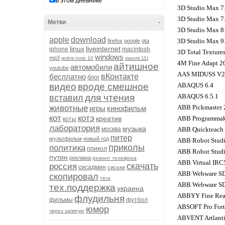
в этом дневнике
3D Studio Max 7
3D Studio Max 7
Метки
-
3D Studio Max 8
apple
download
3D Studio Max 9
firefox
google
gta
linux
liveinternet
iphone
macintosh
3D Total Textures
windows
mp3
redmi note 10
xiaomi 11t
4M Fine Adapt 2
айтишное
автомобили
youtube
AAS MIDUSS V2
бесплатно
вКонтакте
блог
видео
вроде смешное
ABAQUS 6.4
для чтения
ABAQUS 6.5.1
вставил
животные
ABB Pickmaster 
игры
кинофильм
кот
котэ
креатив
ABB Programmak
коты
лаборатория
музыка
москва
ABB Quickteach 
питер
мультфильм
новый год
ABB Robot Studi
приколы
политика
прикол
ABB Robot Studi
путин
реклама
ремонт телефона
ABB Virtual IRC
скачать
россия
сисадмин
сиськи
ABB Webware SD
скопировал
теги
ABB Webware SD
тех.поддержка
украина
ABBYY Fine Read
флудильня
фильмы
футбол
ABSOFT Pro For
юмор
через запятую
ABVENT Artlantis