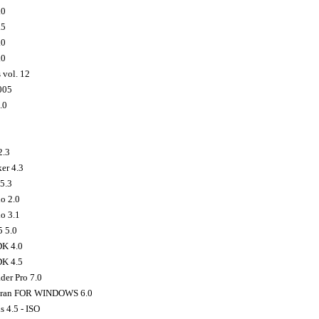
.0
.5
.0
.0
 vol. 12
005
.0
2.3
er 4.3
5.3
o 2.0
o 3.1
5 5.0
K 4.0
K 4.5
er Pro 7.0
tran FOR WINDOWS 6.0
 4.5 - ISO