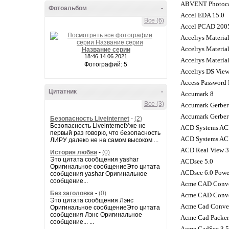
ABVENT Photoca
Фотоальбом
-
Accel EDA 15.0
Все (6)
Accel PCAD 200
Accelrys Material
Accelrys Material
Название серии
18:46 14.06.2021
Accelrys Material
Фотографий: 5
Accelrys DS View
Access Password 
Цитатник
-
Accumark 8
Все (3)
Accumark Gerber
Accumark Gerber
Безопасность Liveinternet
-
(2)
Безопасность LiveinternetУже не
ACD Systems ACD
первый раз говорю, что безопасность
ACD Systems ACD
ЛИРУ далеко не на самом высоком ...
ACD Real View 3
История любви
-
(0)
Это цитата сообщения yashar
ACDsee 5.0
Оригинальное сообщениеЭто цитата
ACDsee 6.0 Powe
сообщения yashar Оригинальное
сообщение...
Acme CAD Conver
Без заголовка
-
(0)
Acme CAD Conver
Это цитата сообщения Лэнс
Acme Cad Conver
Оригинальное сообщениеЭто цитата
сообщения Лэнс Оригинальное
Acme Cad Packer
сообщение... ...
Acme CadSee 3.