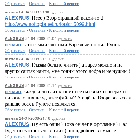
Обратиться
-
Ответить
-
К полной версии
24-04-2008-21:02
удалить
нетман
ALEXRUS
, Неее ) Взор страшный какой-то :)
http://www.softoplanet.ru/topic15099.html
Обратиться
-
Ответить
-
К полной версии
24-04-2008-21:04
удалить
ALEXRUS
нетман
, зато самый элитный Варезный портал Рунета.
Обратиться
-
Ответить
-
К полной версии
24-04-2008-21:11
удалить
нетман
ALEXRUS
, Глазам больно читать ) а варез можно и на
других сайтах найти, мне тонны этого добра и не нужны )
Обратиться
-
Ответить
-
К полной версии
24-04-2008-21:14
удалить
ALEXRUS
нетман
, каждый ли сайт хранит всё на своих серверах и
никогда с них не удаляет файлы? А ещё на Взоре весь софт
раньше всех в Рунете появляется.
Обратиться
-
Ответить
-
К полной версии
24-04-2008-21:18
удалить
нетман
ALEXRUS
, Ну есть один ) Тока он чёт в оффлайне ) Над
будет посмотреть чё за сайт ) поподробнее в смысле...
Обратиться
-
Ответить
-
К полной версии