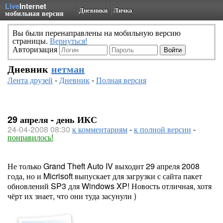
Live
Internet
Дневники
Личка
мобильная версия
Вы были перенаправлены на мобильную версию
страницы.
Вернуться!
Авторизация
Дневник
нетман
Лента друзей
-
Дневник
-
Полная версия
29 апреля - день ИКС
24-04-2008 08:30
к комментариям
-
к полной версии
-
понравилось!
Не только Grand Theft Auto IV выходит 29 апреля 2008
года, но и Micrisoft выпускает для загрузки с сайта пакет
обновлений SP3 для Windows XP! Новость отличная, хотя
чёрт их знает, что они туда засунули )