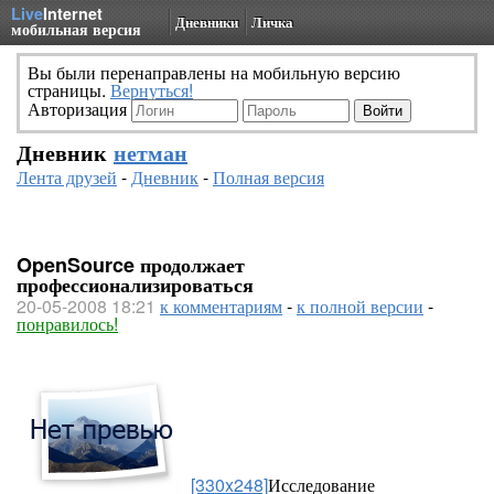
Live
Internet
Дневники
Личка
мобильная версия
Вы были перенаправлены на мобильную версию
страницы.
Вернуться!
Авторизация
Дневник
нетман
Лента друзей
-
Дневник
-
Полная версия
OpenSource продолжает
профессионализироваться
20-05-2008 18:21
к комментариям
-
к полной версии
-
понравилось!
[330x248]
Исследование