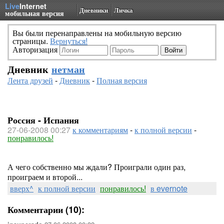
Live
Internet
Дневники
Личка
мобильная версия
Вы были перенаправлены на мобильную версию
страницы.
Вернуться!
Авторизация
Дневник
нетман
Лента друзей
-
Дневник
-
Полная версия
Россия - Испания
27-06-2008 00:27
к комментариям
-
к полной версии
-
понравилось!
А чего собственно мы ждали? Проиграли один раз,
проиграем и второй...
вверх^
к полной версии
понравилось!
в evernote
Комментарии (10):