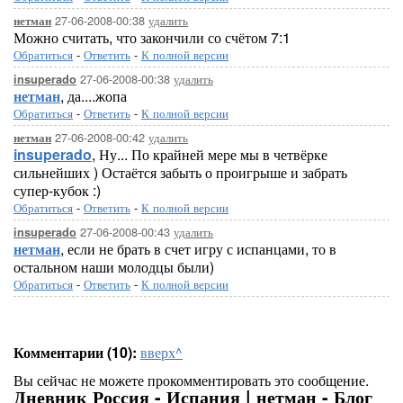
27-06-2008-00:38
удалить
нетман
Можно считать, что закончили со счётом 7:1
Обратиться
-
Ответить
-
К полной версии
27-06-2008-00:38
удалить
insuperado
нетман
, да....жопа
Обратиться
-
Ответить
-
К полной версии
27-06-2008-00:42
удалить
нетман
insuperado
, Ну... По крайней мере мы в четвёрке
сильнейших ) Остаётся забыть о проигрыше и забрать
супер-кубок :)
Обратиться
-
Ответить
-
К полной версии
27-06-2008-00:43
удалить
insuperado
нетман
, если не брать в счет игру с испанцами, то в
остальном наши молодцы были)
Обратиться
-
Ответить
-
К полной версии
Комментарии (10):
вверх^
Вы сейчас не можете прокомментировать это сообщение.
Дневник Россия - Испания | нетман - Блог