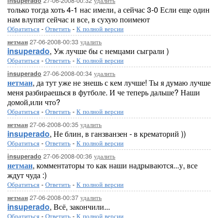
27-06-2008-00:32
удалить
insuperado
только тогда хоть 4-1 нас имели, а сейчас 3-0 Если еще один
нам влупят сейчас и все, в сухую поимеют
Обратиться
-
Ответить
-
К полной версии
27-06-2008-00:33
удалить
нетман
insuperado
, Уж лучше бы с немцами сыграли )
Обратиться
-
Ответить
-
К полной версии
27-06-2008-00:34
удалить
insuperado
нетман
, да тут уже не знешь с кем лучше! Ты я думаю лучше
меня разбираешься в футболе. И че теперь дальше? Наши
домой,или что?
Обратиться
-
Ответить
-
К полной версии
27-06-2008-00:35
удалить
нетман
insuperado
, Не блин, в ганзванзен - в крематорий ))
Обратиться
-
Ответить
-
К полной версии
27-06-2008-00:36
удалить
insuperado
нетман
, комментаторы то как наши надрываются...у, все
ждут чуда :)
Обратиться
-
Ответить
-
К полной версии
27-06-2008-00:37
удалить
нетман
insuperado
, Всё, закончили...
Обратиться
-
Ответить
-
К полной версии