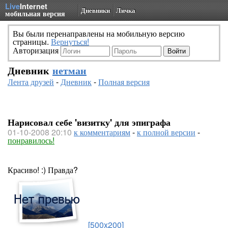
Live
Internet
Дневники
Личка
мобильная версия
Вы были перенаправлены на мобильную версию
страницы.
Вернуться!
Авторизация
Дневник
нетман
Лента друзей
-
Дневник
-
Полная версия
Нарисовал себе 'визитку' для эпиграфа
01-10-2008 20:10
к комментариям
-
к полной версии
-
понравилось!
Красиво! :) Правда?
[500x200]