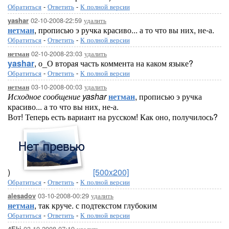
Обратиться
-
Ответить
-
К полной версии
02-10-2008-22:59
удалить
yashar
нетман
, прописью э ручка красиво... а то что вы них, не-а.
Обратиться
-
Ответить
-
К полной версии
02-10-2008-23:03
удалить
нетман
yashar
, о_О вторая часть коммента на каком языке?
Обратиться
-
Ответить
-
К полной версии
03-10-2008-00:03
удалить
нетман
Исходное сообщение yashar
нетман
, прописью э ручка
красиво... а то что вы них, не-а.
Вот! Теперь есть вариант на русском! Как оно, получилось?
)
[500x200]
Обратиться
-
Ответить
-
К полной версии
03-10-2008-00:29
удалить
alesadov
нетман
, так круче. с подтекстом глубоким
Обратиться
-
Ответить
-
К полной версии
03-10-2008-07:19
удалить