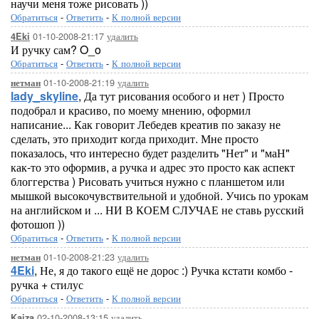
научи меня тоже рисовать ))
Обратиться
-
Ответить
-
К полной версии
01-10-2008-21:17
удалить
4Eki
И ручку сам? O_o
Обратиться
-
Ответить
-
К полной версии
01-10-2008-21:19
удалить
нетман
lady_skyline
, Да тут рисования особого и нет ) Просто
подобрал и красиво, по моему мнению, оформил
написание... Как говорит Лебедев креатив по заказу не
сделать, это приходит когда приходит. Мне просто
показалось, что интересно будет разделить "Нет" и "маН"
как-то это оформив, а ручка и адрес это просто как аспект
блоггерства ) Рисовать учиться нужно с планшетом или
мышкой высокочувствительной и удобной. Учись по урокам
на английском и ... НИ В КОЕМ СЛУЧАЕ не ставь русский
фотошоп ))
Обратиться
-
Ответить
-
К полной версии
01-10-2008-21:23
удалить
нетман
4Eki
, Не, я до такого ещё не дорос :) Ручка кстати комбо -
ручка + стилус
Обратиться
-
Ответить
-
К полной версии
02-10-2008-13:15
удалить
Kaiza