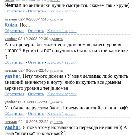
Netman по английски лучше смотрится. скажем так - круче)
Обратиться
-
Ответить
-
К полной версии
02-10-2008-15:45
удалить
нетман
Kaiza
, Нее..
Обратиться
-
Ответить
-
К полной версии
02-10-2008-22:39
удалить
yashar
А ты проверил бы может есть доменом верхнего уровня
".man"? Купил бы net получилось бы как на этой картинке
:)
Обратиться
-
Ответить
-
К полной версии
02-10-2008-22:46
удалить
нетман
yashar
, Нету такого домена ) У меня делемма: либо купить
внешний винчестер к ноуту, либо выкупить все домены
верхнего уровня zhenja.домен
Обратиться
-
Ответить
-
К полной версии
02-10-2008-22:50
удалить
yashar
У тебя же на русском блог.. Почему по английски эпиграф?
Обратиться
-
Ответить
-
К полной версии
02-10-2008-22:52
удалить
нетман
yashar
, Я пока этому нормального перевода не нашел )) А
сама "визитка" то красивая? )