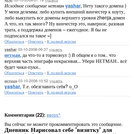
4Eki
Исходное сообщение нетман
yashar
, Нету такого домена )
У меня делемма: либо купить внешний винчестер к ноуту,
либо выкупить все домены верхнего уровня zhenja.домен
А что, их так много? Ну винчестер это, наверное, разовая
трата, а поддержка доменов – ежегодное. Я бы не
подписался на такое =]
Обратиться
-
Ответить
-
К полной версии
03-10-2008-09:37
удалить
yashar
нетман
, да что-то я тормознул :) В общем я о том.. что
верхняя часть эпиграфа некрасивая... Убери НЕТМАН.. всё
будет чики-пуки..
Обратиться
-
Ответить
-
К полной версии
03-10-2008-10:52
удалить
нетман
yashar
, Т.е. обезглавить себя? о_О
Обратиться
-
Ответить
-
К полной версии
Комментарии (22):
вверх^
Вы сейчас не можете прокомментировать это сообщение.
Дневник Нарисовал себе 'визитку' для