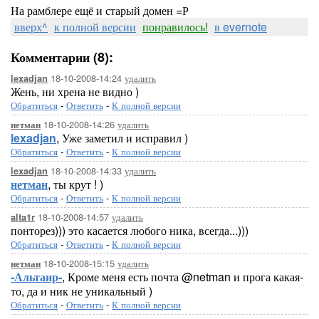
На рамблере ещё и старый домен =Р
вверх^
к полной версии
понравилось!
в evernote
Комментарии (8):
18-10-2008-14:24
удалить
lexadjan
Жень, ни хрена не видно )
Обратиться
-
Ответить
-
К полной версии
18-10-2008-14:26
удалить
нетман
lexadjan
, Уже заметил и исправил )
Обратиться
-
Ответить
-
К полной версии
18-10-2008-14:33
удалить
lexadjan
нетман
, ты крут ! )
Обратиться
-
Ответить
-
К полной версии
18-10-2008-14:57
удалить
alta1r
понторез))) это касается любого ника, всегда...)))
Обратиться
-
Ответить
-
К полной версии
18-10-2008-15:15
удалить
нетман
-Альтаир-
, Кроме меня есть почта @netman и прога какая-
то, да и ник не уникальный )
Обратиться
-
Ответить
-
К полной версии