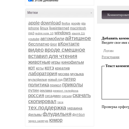
в этом дневнике
Метки
-
Комментироват
apple
download
firefox
google
gta
linux
liveinternet
iphone
macintosh
windows
mp3
redmi note 10
xiaomi 11t
айтишное
автомобили
Добавить комм
youtube
Введите свое имя и
бесплатно
вКонтакте
блог
видео
вроде смешное
для чтения
вставил
Регистрация
животные
игры
кинофильм
Текст коммен
кот
котэ
креатив
коты
лаборатория
музыка
москва
питер
мультфильм
новый год
приколы
политика
прикол
путин
реклама
ремонт телефона
скачать
россия
сисадмин
сиськи
скопировал
теги
тех.поддержка
Проверка орфог
украина
флудильня
фильмы
футбол
юмор
через запятую