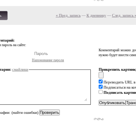
« Пред. запись
—
К дневнику
—
След. запись 
ь
ентарий:
 пароль на сайте:
Комментарий можно доб
нужно будет ввести сим
Напоминание пароля
тария:
смайлики
Прикрепить картинк
Переводить URL в
Подписаться на к
Подписать карти
рафии: (найти ошибки)