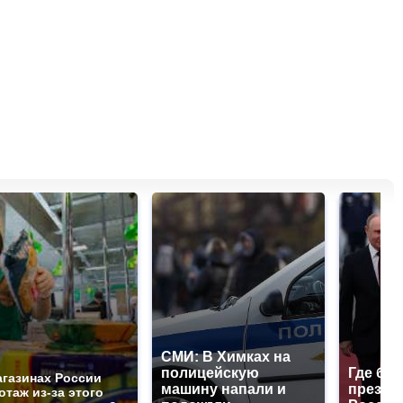
СМИ: В Химках на
полицейскую
Где буд
агазинах России
машину напали и
презид
отаж из-за этого