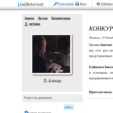
Регистрация
Вход
Рейтинги
Записи
Друзья
Комментарии
нетман
КОНКУР
Пятница, 24 Октяб
Премия
Internet
(на этот раз о
представленных
Enthusiast Inter
и успешных we
предприниматель
В друзья
Проголосовать 
Поиск по дневнику
-