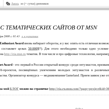
Авось
из (+ сутки) дневников
С ТЕМАТИЧЕСКИХ САЙТОВ ОТ MSN
ря 2008 г. 01:43
+ в цитатник
 Enthusiast Award
вновь набирает обороты, и у вас опять есть отличная возмо
н составляет целых
50.000$
!!). Для этого необходимо только одно услов
 на
http://eia.msn.ru
тематик. В том числе и про цифровые технологии, наприме
net Award
- это первый в России открытый конкурс среди энтузиастов, призва
b-проектов, посвящённых увлечениям молодых энтузиастов в различных
ства. Организатор конкурса ― медиакомпания Gameland. Прием заявок уже от
за мой
БЛОГ
можно на страничке
http://eia.ru.msn.com/?page=project&id=3