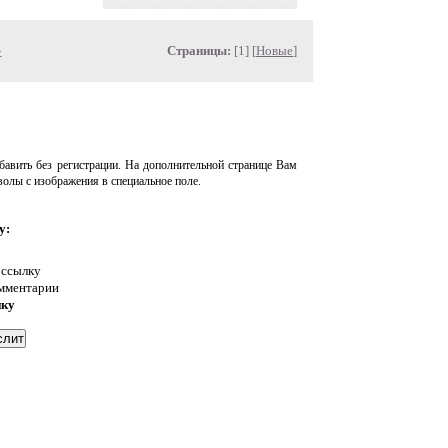
»
Страницы:
[1] [
Новые
]
авить без регистрации. На дополнительной странице Вам
волы с изображения в специальное поле.
у:
 ссылку
омментарии
нку