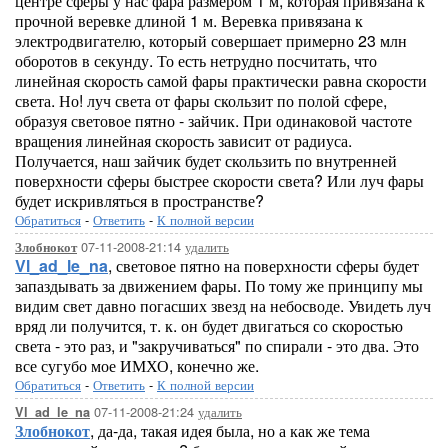
центре сферы у нас фара размером 1 м, которая привязана к
прочной веревке длиной 1 м. Веревка привязана к
электродвигателю, который совершает примерно 23 млн
оборотов в секунду. То есть нетрудно посчитать, что
линейная скорость самой фары практически равна скорости
света. Но! луч света от фары скользит по полой сфере,
образуя световое пятно - зайчик. При одинаковой частоте
вращения линейная скорость зависит от радиуса.
Получается, наш зайчик будет скользить по внутренней
поверхности сферы быстрее скорости света? Или луч фары
будет искривляться в пространстве?
Обратиться
-
Ответить
-
К полной версии
07-11-2008-21:14
удалить
Злобнокот
Vl_ad_le_na
, световое пятно на поверхности сферы будет
запаздывать за движением фары. По тому же принципу мы
видим свет давно погасших звезд на небосводе. Увидеть луч
вряд ли получится, т. к. он будет двигаться со скоростью
света - это раз, и "закручиваться" по спирали - это два. Это
все сугубо мое ИМХО, конечно же.
Обратиться
-
Ответить
-
К полной версии
07-11-2008-21:24
удалить
Vl_ad_le_na
Злобнокот
, да-да, такая идея была, но а как же тема