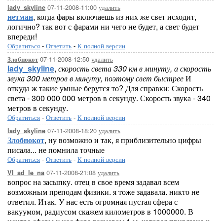
07-11-2008-11:00
удалить
lady_skyline
нетман
, когда фары включаешь из них же свет исходит,
логично? так вот с фарами ни чего не будет, а свет будет
впереди!
Обратиться
-
Ответить
-
К полной версии
07-11-2008-12:50
удалить
Злобнокот
lady_skyline
,
скорость света 330 км в минуту, а скорость
звука 300 метров в минуту, поэтому свет быстрее
И
откуда ж такие умные берутся то? Для справки: Скорость
света - 300 000 000 метров в секунду. Скорость звука - 340
метров в секунду.
Обратиться
-
Ответить
-
К полной версии
07-11-2008-18:20
удалить
lady_skyline
Злобнокот
, ну возможно и так, я приблизительно цифры
писала... не помнила точные
Обратиться
-
Ответить
-
К полной версии
07-11-2008-21:08
удалить
Vl_ad_le_na
вопрос на засыпку. отец в свое время задавал всем
возможным преподам физики. я тоже задавала. никто не
ответил. Итак. У нас есть огромная пустая сфера с
вакуумом, радиусом скажем километров в 1000000. В