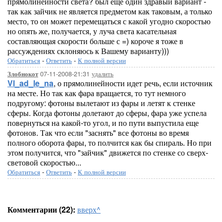
прямолинейности света? был еще один здравый вариант -
так как зайчик не является предметом как таковым, а только
место, то он может перемещаться с какой угодно скоростью
но опять же, получается, у луча света касательная
составляющая скорости больше с =) короче я тоже в
рассуждениях склоняюсь к Вашему варианту)))
Обратиться
-
Ответить
-
К полной версии
07-11-2008-21:31
удалить
Злобнокот
Vl_ad_le_na
, о прямолинейности идет речь, если источник
на месте. Но так как фара вращается, то тут немного
подругому: фотоны вылетают из фары и летят к стенке
сферы. Когда фотоны долетают до сферы, фара уже успела
повернуться на какой-то угол, и по пути выпустила еще
фотонов. Так что если "заснять" все фотоны во время
полного оборота фары, то полчится как бы спираль. Но при
этом получится, что "зайчик" движется по стенке со сверх-
световой скоростью...
Обратиться
-
Ответить
-
К полной версии
Комментарии (22):
вверх^