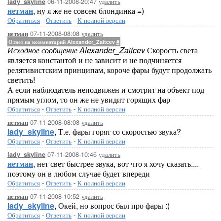
06-11-2008-20:47
удалить
lady_skyline
нетман
, ну я же не совсем блондинка =)
Обратиться
-
Ответить
-
К полной версии
07-11-2008-08:08
удалить
нетман
Ответ на комментарий Alexander_Zaitcev
#
Исходное сообщение Alexander_Zaitcev
Скорость света
является константой и не зависит и не подчиняется
релятивистским принципам, короче фары будут продолжать
светить!
А если наблюдатель неподвижен и смотрит на объект под
прямым углом, то он же не увидит горящих фар
Обратиться
-
Ответить
-
К полной версии
07-11-2008-08:08
удалить
нетман
lady_skyline
, Т.е. фары горят со скоростью звука?
Обратиться
-
Ответить
-
К полной версии
07-11-2008-10:46
удалить
lady_skyline
нетман
, нет свет быстрее звука, вот что я хочу сказать....
поэтому он в любом случае будет впереди
Обратиться
-
Ответить
-
К полной версии
07-11-2008-10:52
удалить
нетман
lady_skyline
, Окей, но вопрос был про фары :)
Обратиться
-
Ответить
-
К полной версии