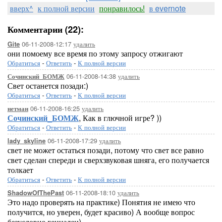
вверх^
к полной версии
понравилось!
в evernote
Комментарии (22):
06-11-2008-12:17
удалить
Gite
они помоему все время по этому запросу отжигают
Обратиться
-
Ответить
-
К полной версии
06-11-2008-14:38
удалить
Сочинский_БОМЖ
Свет останется позади:)
Обратиться
-
Ответить
-
К полной версии
06-11-2008-16:25
удалить
нетман
Сочинский_БОМЖ
, Как в глючной игре? ))
Обратиться
-
Ответить
-
К полной версии
06-11-2008-17:29
удалить
lady_skyline
свет не может остаться позади, потому что свет все равно
свет сделан спереди и сверхзвуковая шняга, его получается
толкает
Обратиться
-
Ответить
-
К полной версии
06-11-2008-18:10
удалить
ShadowOfThePast
Это надо проверять на практике) Понятия не имею что
получится, но уверен, будет красиво) А вообще вопрос
безусловно гениален)