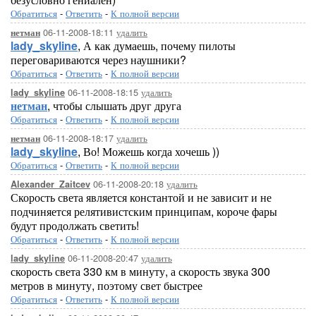
Обратиться
-
Ответить
-
К полной версии
06-11-2008-18:11
удалить
нетман
lady_skyline
, А как думаешь, почему пилоты
переговариваются через наушники?
Обратиться
-
Ответить
-
К полной версии
06-11-2008-18:15
удалить
lady_skyline
нетман
, чтобы слышать друг друга
Обратиться
-
Ответить
-
К полной версии
06-11-2008-18:17
удалить
нетман
lady_skyline
, Во! Можешь когда хочешь ))
Обратиться
-
Ответить
-
К полной версии
06-11-2008-20:18
удалить
Alexander_Zaitcev
Скорость света является константой и не зависит и не
подчиняется релятивистским принципам, короче фары
будут продолжать светить!
Обратиться
-
Ответить
-
К полной версии
06-11-2008-20:47
удалить
lady_skyline
скорость света 330 км в минуту, а скорость звука 300
метров в минуту, поэтому свет быстрее
Обратиться
-
Ответить
-
К полной версии