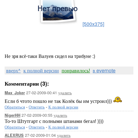
[500x375]
Не зря всё-таки Валуев сидел на трибуне :)
вверх^
к полной версии
понравилось!
в evernote
Комментарии (3):
27-02-2009-00:41
удалить
Max_Joker
Если б чтото пошло не так Колёк бы им устроил)))
Обратиться
-
Ответить
-
К полной версии
27-02-2009-00:55
удалить
NigerHH
То-то Штутгарт с полными штанами бегал! ))))
Обратиться
-
Ответить
-
К полной версии
27-02-2009-01:04
удалить
ALEXRUS