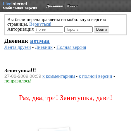
Live
Internet
Дневники
Личка
мобильная версия
Вы были перенаправлены на мобильную версию
страницы.
Вернуться!
Авторизация
Дневник
нетман
Лента друзей
-
Дневник
-
Полная версия
Зенитушка!!!
27-02-2009 00:39
к комментариям
-
к полной версии
-
понравилось!
Раз, два, три! Зенитушка, дави!