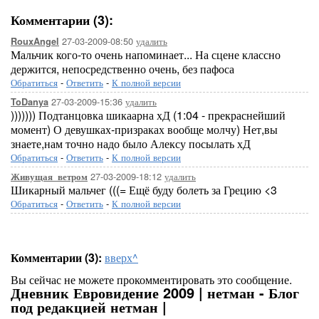
Комментарии (3):
27-03-2009-08:50
удалить
RouxAngel
Мальчик кого-то очень напоминает... На сцене классно
держится, непосредственно очень, без пафоса
Обратиться
-
Ответить
-
К полной версии
27-03-2009-15:36
удалить
ToDanya
))))))) Подтанцовка шикаарна хД (1:04 - прекраснейший
момент) О девушках-призраках вообще молчу) Нет,вы
знаете,нам точно надо было Алексу посылать хД
Обратиться
-
Ответить
-
К полной версии
27-03-2009-18:12
удалить
Живущая_ветром
Шикарный мальчег (((= Ещё буду болеть за Грецию <3
Обратиться
-
Ответить
-
К полной версии
Комментарии (3):
вверх^
Вы сейчас не можете прокомментировать это сообщение.
Дневник Евровидение 2009 | нетман - Блог
под редакцией нетман |