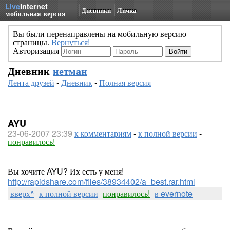
Live
Internet
Дневники
Личка
мобильная версия
Вы были перенаправлены на мобильную версию
страницы.
Вернуться!
Авторизация
Дневник
нетман
Лента друзей
-
Дневник
-
Полная версия
AYU
23-06-2007 23:39
к комментариям
-
к полной версии
-
понравилось!
Вы хочите AYU? Их есть у меня!
http://rapidshare.com/files/38934402/a_best.rar.html
вверх^
к полной версии
понравилось!
в evernote