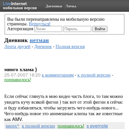
Live
Internet
Дневники
Личка
мобильная версия
Вы были перенаправлены на мобильную версию
страницы.
Вернуться!
Авторизация
Дневник
нетман
Лента друзей
-
Дневник
-
Полная версия
много хлама )
25-07-2007 18:20
к комментариям
-
к полной версии
-
понравилось!
Если сейчас глянуть в мою видео часть блога, то там можно
увидеть кучу всякой фигни ) так вот от этой фигни я сейчас
и буду избавляться, чтобы загрузить чего-нибудь нового...
Чего-нибудь новое это анимешные клипы так же известные
как AMV.
вверх^
к полной версии
понравилось!
в evernote